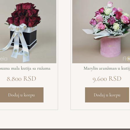
suzna mala kutija sa ružama
Marylin aranžman u kutij
8.800
9.600
Dodaj u korpu
Dodaj u korpu