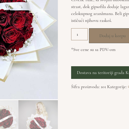
strast, dok gipsofila dodaje laga
celokupnog aranžmana. Beli gips
ističući njihovu raskoš.
Dodaj u korpu
*Sve cene su sa PDV-om
Dostava na teritoriji grada K
Šifra proizvoda:
101
Kategorije: