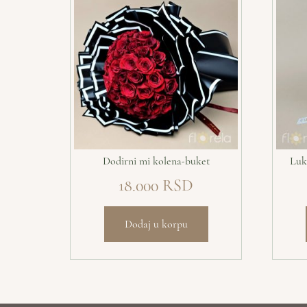
Dodirni mi kolena-buket
Luk
18.000
Dodaj u korpu