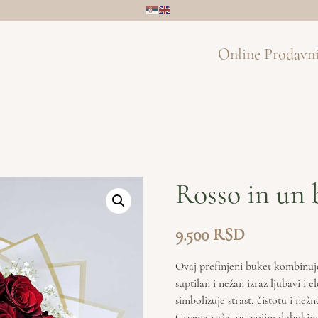
Online Prodavn
Rosso in un 
9.500
Ovaj prefinjeni buket kombinuje 2
suptilan i nežan izraz ljubavi i 
simbolizuje strast, čistotu i nežn
Crvene ruže, sa svojim dubokim 