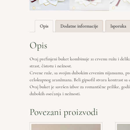
Opis
Dodatne informacije
Isporuka
Opis
Ovaj prefinjeni buket kombinuje 21 crvenu ružu i delikat
strast, čistotu i nežnost.
Crvene ruže, sa svojim dubokim crvenim nijansama, predst
celokupnog aranžmana. Beli gipsofil stvara kontrast sa
Ovaj buket je savršen izbor za romantične prilike, godiš
dubokih osećanja i nežnosti.
Povezani proizvodi