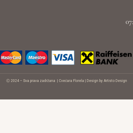
07
Ⓒ 2024 – Sva prava zadržana |
Cvećara Florela
|
Design by Artisto Design