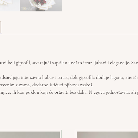
ni beli gipsofil, stvarajući suptilan i nežan izraz ljubavi i elegancije. 
avljaju intenzivnu ljubav i strast, dok gipsofila dodaje laganu, eteričn
 crvenim ružama, dodatno ističući njihovu raskoš.
njice, ili kao poklon koji će ostaviti bez daha. Njegova jednostavna, ali 