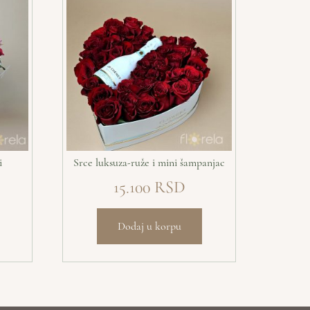
i
Srce luksuza-ruže i mini šampanjac
15.100
Dodaj u korpu