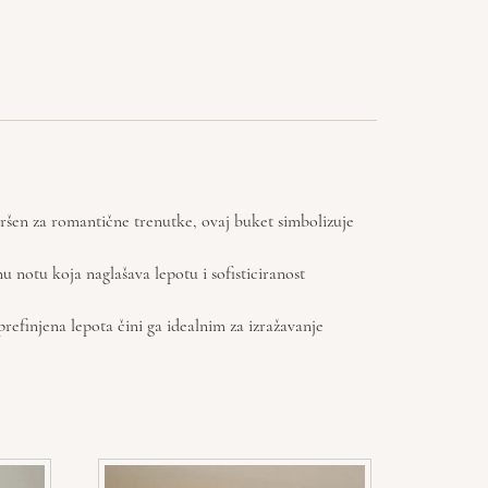
Savršen za romantične trenutke, ovaj buket simbolizuje
u notu koja naglašava lepotu i sofisticiranost
prefinjena lepota čini ga idealnim za izražavanje