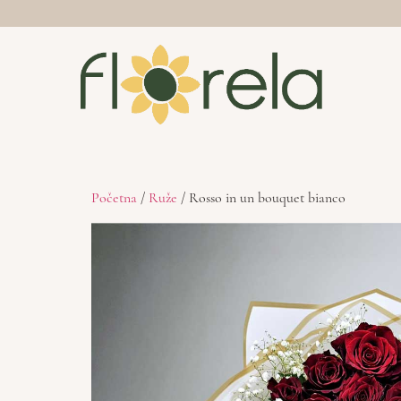
Početna
/
Ruže
/ Rosso in un bouquet bianco