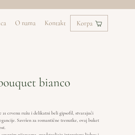
ica
O nama
Kontakt
Korpa
bouquet bianco
1 crvenu ružu i delikatni beli gipsofil, stvarajući
elegancije. Savršen za romantične trenutke, ovaj buket
ost.
crvenim nijansama, predstavljaju intenzivnu ljubav i