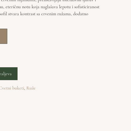
nu, eteričnu notu koja naglašava lepotu i sofisticiranost
ofil stvara kontrast sa crvenim ružama, dodatno
raljeva
Cvetni buketi
,
Ruže