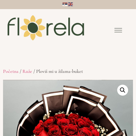
Početna
/
Ruže
/ Ploviš mi u žilama-buket