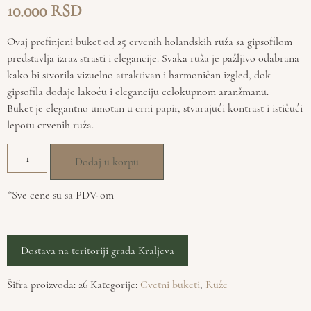
10.000
Ovaj prefinjeni buket od 25 crvenih holandskih ruža sa gipsofilom
predstavlja izraz strasti i elegancije. Svaka ruža je pažljivo odabrana
kako bi stvorila vizuelno atraktivan i harmoničan izgled, dok
gipsofila dodaje lakoću i eleganciju celokupnom aranžmanu.
Buket je elegantno umotan u crni papir, stvarajući kontrast i ističući
lepotu crvenih ruža.
Dodaj u korpu
*Sve cene su sa PDV-om
Dostava na teritoriji grada Kraljeva
Šifra proizvoda:
26
Kategorije:
Cvetni buketi
,
Ruže