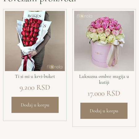
Ti si mi u krvi-buket
Luksuzna ombre magija u
kutiji
9.200
17.000
Dodaj u korpu
Dodaj u korpu