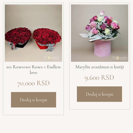
101 Roses+101 Roses = Endless
Marylin aranžman u kutiji
love
9.600
70.000
Dodaj u korpu
Dodaj u korpu