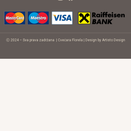
Ⓒ 2024 – Sva prava zadržana |
Cvećara Florela
|
Design by Artisto Design