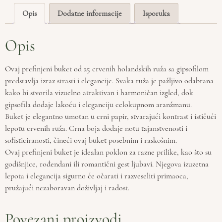
Opis
Dodatne informacije
Isporuka
Opis
Ovaj prefinjeni buket od 25 crvenih holandskih ruža sa gipsofilom
predstavlja izraz strasti i elegancije. Svaka ruža je pažljivo odabrana
kako bi stvorila vizuelno atraktivan i harmoničan izgled, dok
gipsofila dodaje lakoću i eleganciju celokupnom aranžmanu.
Buket je elegantno umotan u crni papir, stvarajući kontrast i ističući
lepotu crvenih ruža. Crna boja dodaje notu tajanstvenosti i
sofisticiranosti, čineći ovaj buket posebnim i raskošnim.
Ovaj prefinjeni buket je idealan poklon za razne prilike, kao što su
godišnjice, rođendani ili romantični gest ljubavi. Njegova izuzetna
lepota i elegancija sigurno će očarati i razveseliti primaoca,
pružajući nezaboravan doživljaj i radost.
Povezani proizvodi