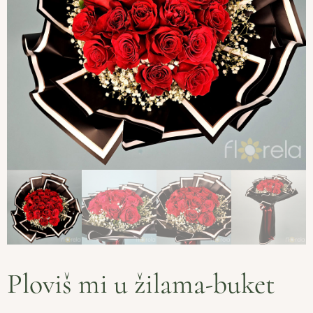
Ploviš mi u žilama-buket