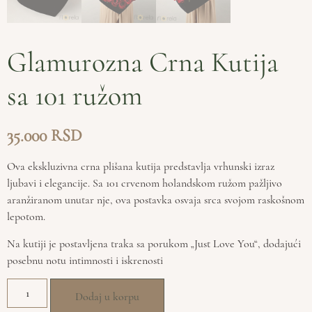
Glamurozna Crna Kutija
sa 101 ružom
35.000
Ova ekskluzivna crna plišana kutija predstavlja vrhunski izraz
ljubavi i elegancije. Sa 101 crvenom holandskom ružom pažljivo
aranžiranom unutar nje, ova postavka osvaja srca svojom raskošnom
lepotom.
Na kutiji je postavljena traka sa porukom „Just Love You“, dodajući
posebnu notu intimnosti i iskrenosti
Dodaj u korpu