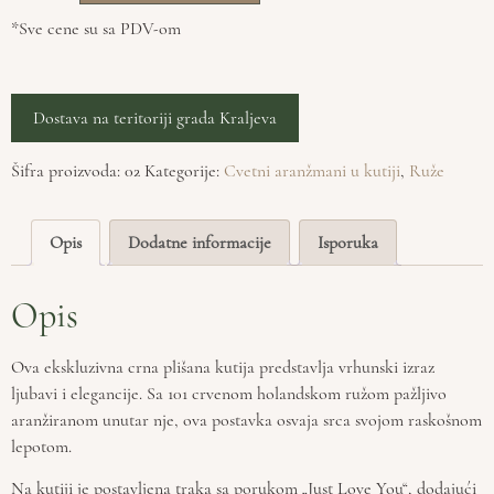
*Sve cene su sa PDV-om
Dostava na teritoriji grada Kraljeva
Šifra proizvoda:
02
Kategorije:
Cvetni aranžmani u kutiji
,
Ruže
Opis
Dodatne informacije
Isporuka
Opis
Ova ekskluzivna crna plišana kutija predstavlja vrhunski izraz
ljubavi i elegancije. Sa 101 crvenom holandskom ružom pažljivo
aranžiranom unutar nje, ova postavka osvaja srca svojom raskošnom
lepotom.
Na kutiji je postavljena traka sa porukom „Just Love You“, dodajući