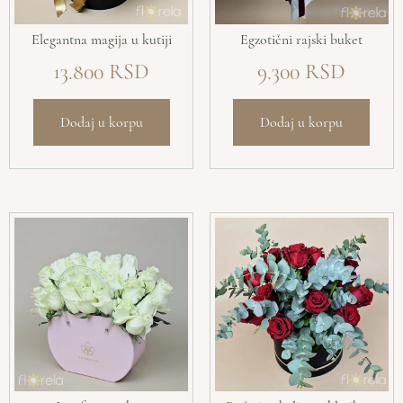
Elegantna magija u kutiji
Egzotični rajski buket
13.800
9.300
Dodaj u korpu
Dodaj u korpu