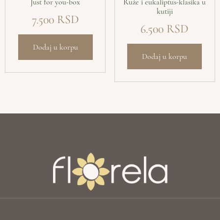
Just for you-box
Ruže i eukaliptus-klasika u
kutiji
7.500
6.500
Dodaj u korpu
Dodaj u korpu