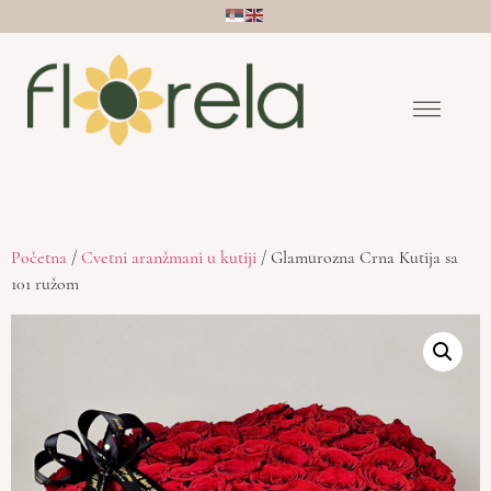
Početna
/
Cvetni aranžmani u kutiji
/ Glamurozna Crna Kutija sa
101 ružom