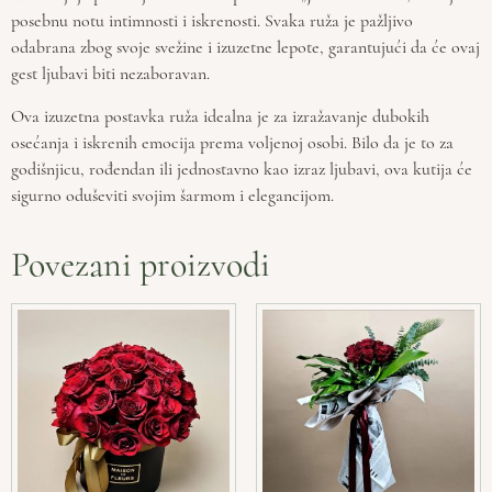
posebnu notu intimnosti i iskrenosti. Svaka ruža je pažljivo
odabrana zbog svoje svežine i izuzetne lepote, garantujući da će ovaj
gest ljubavi biti nezaboravan.
Ova izuzetna postavka ruža idealna je za izražavanje dubokih
osećanja i iskrenih emocija prema voljenoj osobi. Bilo da je to za
godišnjicu, rođendan ili jednostavno kao izraz ljubavi, ova kutija će
sigurno oduševiti svojim šarmom i elegancijom.
Povezani proizvodi