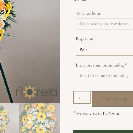
Tekst za lentu
Boja lente
Ime i prezime preminulog
*
Dodaj u korpu
*Sve cene su sa PDV-om