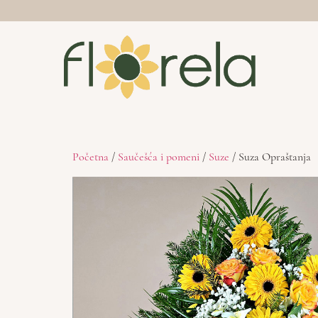
Početna
/
Saučešća i pomeni
/
Suze
/ Suza Opraštanja