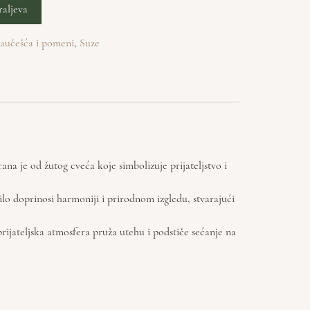
raljeva
aučešća i pomeni
,
Suze
na je od žutog cveća koje simbolizuje prijateljstvo i
lo doprinosi harmoniji i prirodnom izgledu, stvarajući
prijateljska atmosfera pruža utehu i podstiče sećanje na