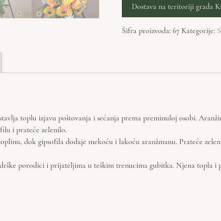
Dostava na teritoriji grada K
Šifra proizvoda:
67
Kategorije:
S
vlja toplu izjavu poštovanja i sećanja prema preminuloj osobi. Aranžira
ilu i prateće zelenilo.
 toplinu, dok gipsofila dodaje mekoću i lakoću aranžmanu. Prateće zeleni
drške porodici i prijateljima u teškim trenucima gubitka. Njena topla i 