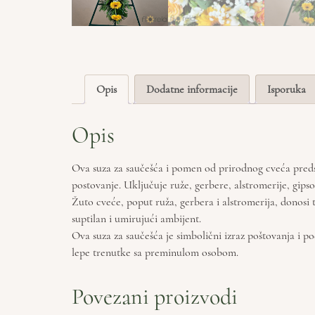
Opis
Dodatne informacije
Isporuka
Opis
Ova suza za saučešća i pomen od prirodnog cveća predsta
postovanje. Uključuje ruže, gerbere, alstromerije, gipsof
Žuto cveće, poput ruža, gerbera i alstromerija, donosi
suptilan i umirujući ambijent.
Ova suza za saučešća je simbolični izraz poštovanja i po
lepe trenutke sa preminulom osobom.
Povezani proizvodi