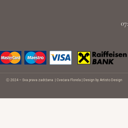
07
Ⓒ 2024 – Sva prava zadržana |
Cvećara Florela
|
Design by Artisto Design