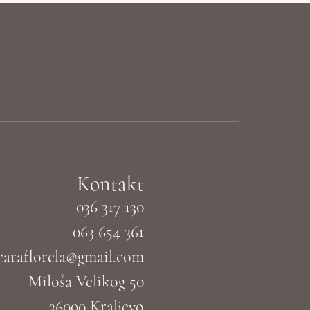
Kontakt
036 317 130
063 654 361
caraflorela@gmail.com
Miloša Velikog 50
36000 Kraljevo