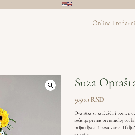
Online Prodavn
Suza Oprašt
9.500
Ova suza za saučešća i pomen od
sećanja prema preminuloj osobi.
prijateljstvo i postovanje. Uklju
zelenilo.