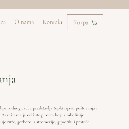
ica
O nama
Kontakt
Korpa
anja
 prirodnog cveća predstavlja toplu izjavu poštovanja i
 Aranžirana je od žutog cveća koje simbolizuje
čuje ruže, gerbere, alstromerije, gipsofilu i prateće