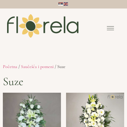
Početna
/
Saučešća i pomeni
/ Suze
Suze