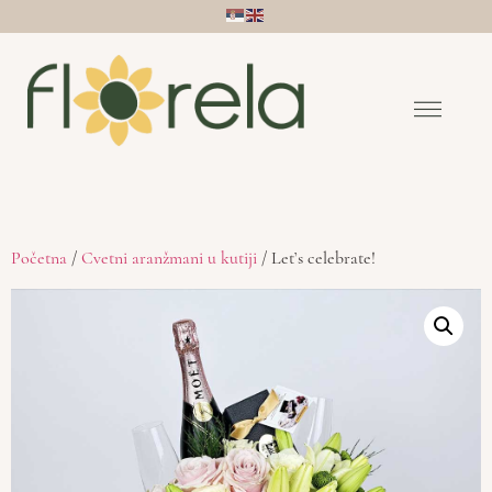
Početna
/
Cvetni aranžmani u kutiji
/ Let’s celebrate!