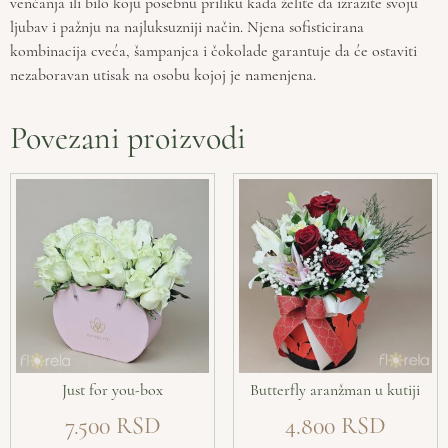
venčanja ili bilo koju posebnu priliku kada želite da izrazite svoju
ljubav i pažnju na najluksuzniji način. Njena sofisticirana
kombinacija cveća, šampanjca i čokolade garantuje da će ostaviti
nezaboravan utisak na osobu kojoj je namenjena.
Povezani proizvodi
Just for you-box
Butterfly aranžman u kutiji
7.500
4.800