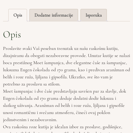
Opis
Dodatne informacije
Isporuka
Opis
Proslavite svaki Vaš poseban trenutak uz našu raskošnu kutiju,
dizajniranu da obogati nezaboravne provode. Unutar kutije se nalazi
boca prestižnog Moet šampanjca, dve elegantne čaše za šampanjac,
luksuzna Eugen čokolada od 170 grama, kao i predivan aranžman od
belih i roze ruža, ljiljana i gipsofila. Ukratko, sve što vam je
potrebno za proslavu sa stilom.
Moet šampanjac i dve čaše predstavljaju savršen par za slavlje, dok
Eugen čokolada od 170 grama dodaje dodatni dodir luksuza i
slatkog uživanja. Aranžman od belih i roze ruža, ljiljana i gipsofile
unosi romantičnu i svečanu atmosferu, čineći ovaj poklon
jedinstvenim i nezaboravnim.
Ova raskošna roze kutija je idealan izbor za proslave, godišnjice,