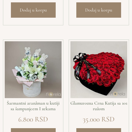
Dodaj u korpu
Dodaj u korpu
Šarmantni aranžman u kutiji
Glamurozna Crna Kutija sa 101
sa šampanjcem I zekama
ružom
6.800
35.000