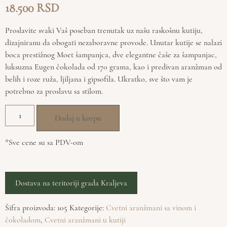
18.500
Proslavite svaki Vaš poseban trenutak uz našu raskošnu kutiju,
dizajniranu da obogati nezaboravne provode. Unutar kutije se nalazi
boca prestižnog Moet šampanjca, dve elegantne čaše za šampanjac,
luksuzna Eugen čokolada od 170 grama, kao i predivan aranžman od
belih i roze ruža, ljiljana i gipsofila. Ukratko, sve što vam je
potrebno za proslavu sa stilom.
Dodaj u korpu
*Sve cene su sa PDV-om
Dostava na teritoriji grada Kraljeva
Šifra proizvoda:
105
Kategorije:
Cvetni aranžmani sa vinom i
čokoladom
,
Cvetni aranžmani u kutiji