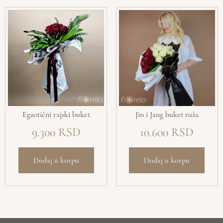
Egzotični rajski buket
Jin i Jang buket ruža
9.300
10.600
Dodaj u korpu
Dodaj u korpu