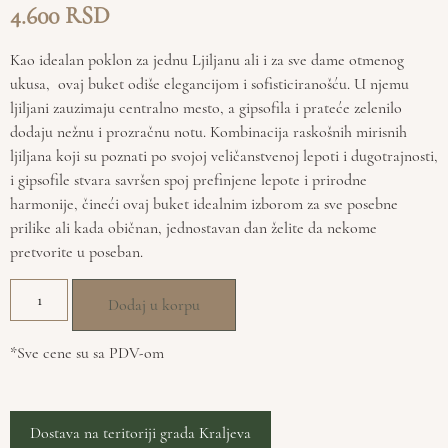
4.600
Kao idealan poklon za jednu Ljiljanu ali i za sve dame otmenog
ukusa, ovaj buket odiše elegancijom i sofisticiranošću. U njemu
ljiljani zauzimaju centralno mesto, a gipsofila i prateće zelenilo
dodaju nežnu i prozračnu notu. Kombinacija raskošnih mirisnih
ljiljana koji su poznati po svojoj veličanstvenoj lepoti i dugotrajnosti,
i gipsofile stvara savršen spoj prefinjene lepote i prirodne
harmonije, čineći ovaj buket idealnim izborom za sve posebne
prilike ali kada običnan, jednostavan dan želite da nekome
pretvorite u poseban.
Dodaj u korpu
*Sve cene su sa PDV-om
Dostava na teritoriji grada Kraljeva