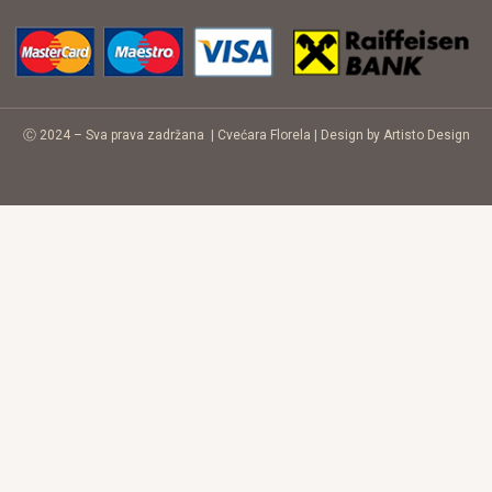
Ⓒ 2024 – Sva prava zadržana |
Cvećara Florela
|
Design by Artisto Design