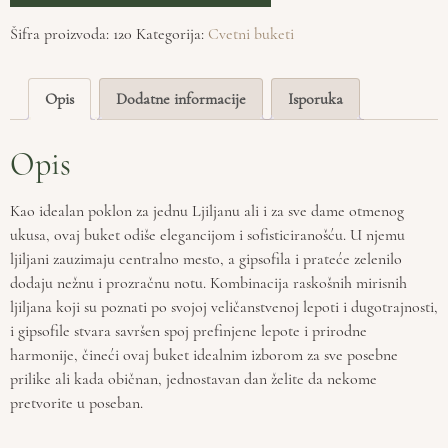
Šifra proizvoda:
120
Kategorija:
Cvetni buketi
Opis
Dodatne informacije
Isporuka
Opis
Kao idealan poklon za jednu Ljiljanu ali i za sve dame otmenog
ukusa, ovaj buket odiše elegancijom i sofisticiranošću. U njemu
ljiljani zauzimaju centralno mesto, a gipsofila i prateće zelenilo
dodaju nežnu i prozračnu notu. Kombinacija raskošnih mirisnih
ljiljana koji su poznati po svojoj veličanstvenoj lepoti i dugotrajnosti,
i gipsofile stvara savršen spoj prefinjene lepote i prirodne
harmonije, čineći ovaj buket idealnim izborom za sve posebne
prilike ali kada običnan, jednostavan dan želite da nekome
pretvorite u poseban.