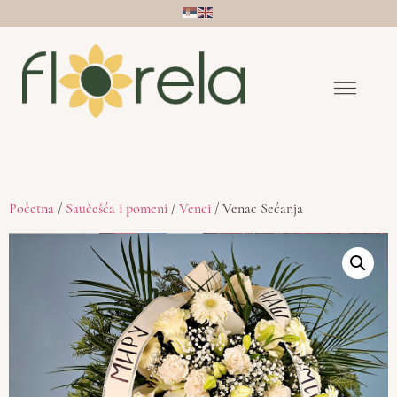
Početna
/
Saučešća i pomeni
/
Venci
/ Venac Sećanja