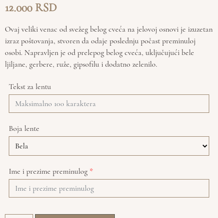
12.000
Ovaj veliki venac od svežeg belog cveća na jelovoj osnovi je izuzetan
izraz poštovanja, stvoren da odaje poslednju počast preminuloj
osobi. Napravljen je od prelepog belog cveća, uključujući bele
ljiljane, gerbere, ruže, gipsofilu i dodatno zelenilo.
Tekst za lentu
Boja lente
Ime i prezime preminulog
*