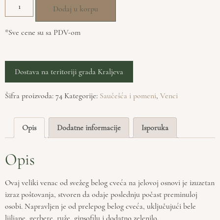
Dodaj u korpu
*Sve cene su sa PDV-om
Dostava na teritoriji grada Kraljeva
Šifra proizvoda:
74
Kategorije:
Saučešća i pomeni
,
Venci
Opis
Dodatne informacije
Isporuka
Opis
Ovaj veliki venac od svežeg belog cveća na jelovoj osnovi je izuzetan
izraz poštovanja, stvoren da odaje poslednju počast preminuloj
osobi. Napravljen je od prelepog belog cveća, uključujući bele
ljiljane, gerbere, ruže, gipsofilu i dodatno zelenilo.