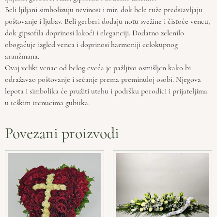
Beli ljiljani simbolizuju nevinost i mir, dok bele ruže predstavljaju
poštovanje i ljubav. Beli gerberi dodaju notu svežine i čistoće vencu,
dok gipsofila doprinosi lakoći i eleganciji. Dodatno zelenilo
obogaćuje izgled venca i doprinosi harmoniji celokupnog
aranžmana.
Ovaj veliki venac od belog cveća je pažljivo osmišljen kako bi
odražavao poštovanje i sećanje prema preminuloj osobi. Njegova
lepota i simbolika će pružiti utehu i podršku porodici i prijateljima
u teškim trenucima gubitka.
Povezani proizvodi