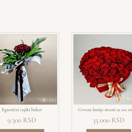
Egzotični rajski buket
Crvena kutija strasti sa 101 
9.300
35.000