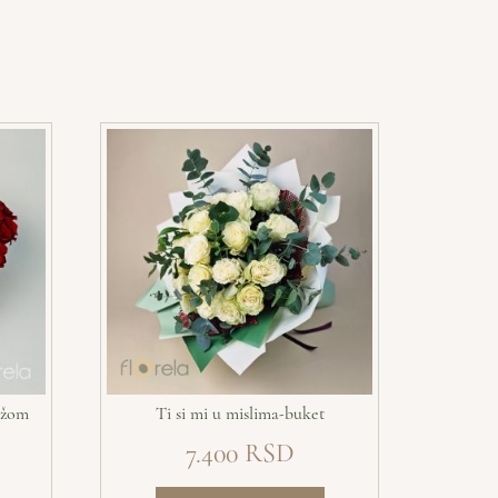
ružom
Ti si mi u mislima-buket
7.400