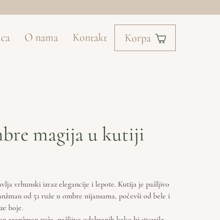
ica
O nama
Kontakt
Korpa
re magija u kutiji
lja vrhunski izraz elegancije i lepote. Kutija je pažljivo
ranžman od 51 ruže u ombre nijansama, počevši od bele i
ze boje.
van aranžman ruža, pažljivo odabranih kako bi stvorile