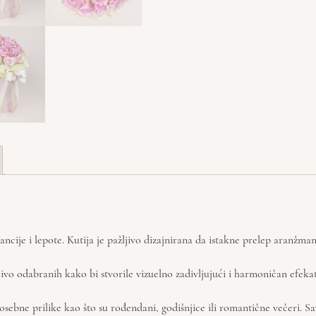
ancije i lepote. Kutija je pažljivo dizajnirana da istakne prelep aranžm
ivo odabranih kako bi stvorile vizuelno zadivljujući i harmoničan efekat.
ebne prilike kao što su rođendani, godišnjice ili romantične večeri. Sav