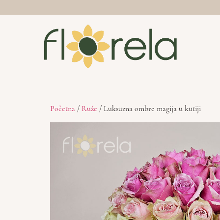
Početna
/
Ruže
/ Luksuzna ombre magija u kutiji