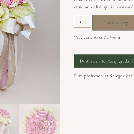
vizuelno zadivljujući i harmonič
Dodaj u korpu
*Sve cene su sa PDV-om
Dostava na teritoriji grada K
Šifra proizvoda:
23
Kategorije:
C