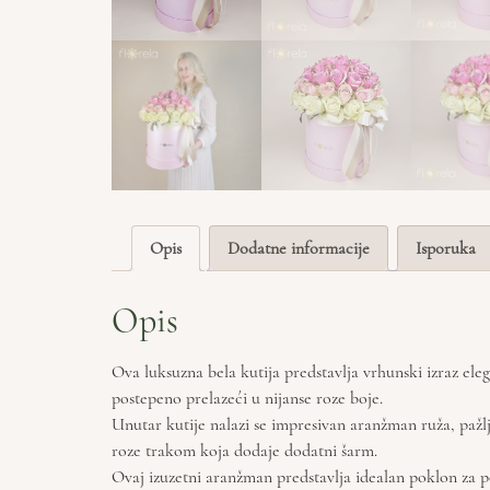
Opis
Dodatne informacije
Isporuka
Opis
Ova luksuzna bela kutija predstavlja vrhunski izraz eleg
postepeno prelazeći u nijanse roze boje.
Unutar kutije nalazi se impresivan aranžman ruža, pažlj
roze trakom koja dodaje dodatni šarm.
Ovaj izuzetni aranžman predstavlja idealan poklon za pos