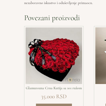
nezaboravno iskustvo i oduševljenje primaocu.
Povezani proizvodi
Glamurozna Crna Kutija sa 101 ružom
35.000