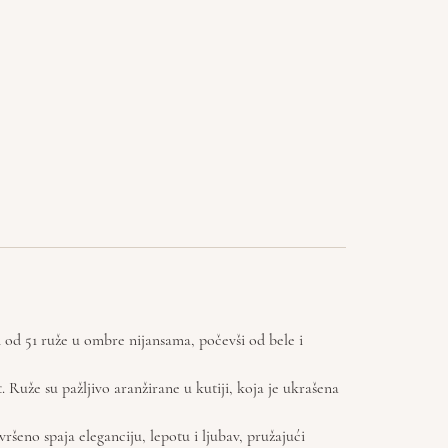
an od 51 ruže u ombre nijansama, počevši od bele i
 Ruže su pažljivo aranžirane u kutiji, koja je ukrašena
ršeno spaja eleganciju, lepotu i ljubav, pružajući