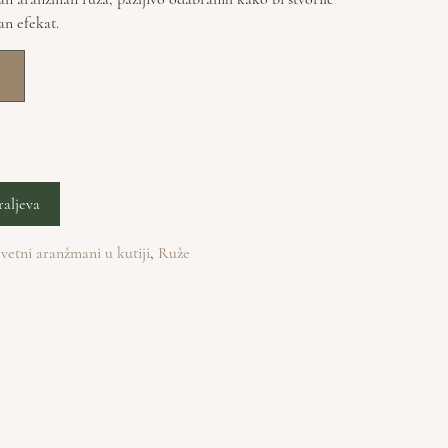
an efekat.
raljeva
vetni aranžmani u kutiji
,
Ruže