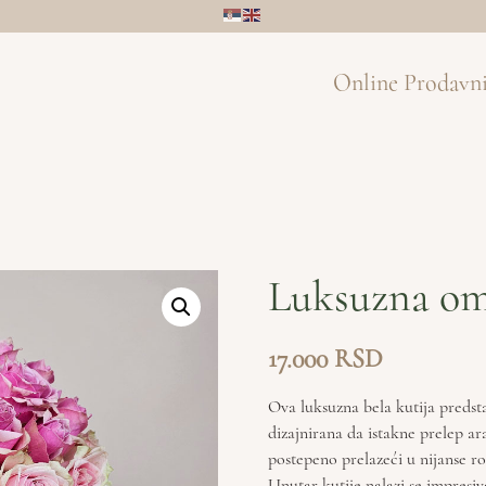
Online Prodavn
Luksuzna omb
17.000
Ova luksuzna bela kutija predstav
dizajnirana da istakne prelep a
postepeno prelazeći u nijanse ro
Unutar kutije nalazi se impresi