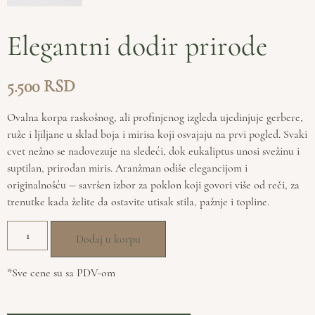
Elegantni dodir prirode
5.500
Ovalna korpa raskošnog, ali profinjenog izgleda ujedinjuje gerbere,
ruže i ljiljane u sklad boja i mirisa koji osvajaju na prvi pogled. Svaki
cvet nežno se nadovezuje na sledeći, dok eukaliptus unosi svežinu i
suptilan, prirodan miris. Aranžman odiše elegancijom i
originalnošću — savršen izbor za poklon koji govori više od reči, za
trenutke kada želite da ostavite utisak stila, pažnje i topline.
Dodaj u korpu
*Sve cene su sa PDV-om