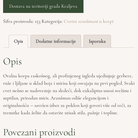
Dostava na teritoriji grada Kraljeva
Šifra proizvoda:
153
Kategorija:
Cvetni aranžmani u korpi
Opis
Dodatne informacije
Isporuka
Opis
Ovalna korpa raskošnog, ali profinjenog izgleda ujedinjuje gerbere,
ruže i ljiljane u sklad boja i mirisa koji osvajaju na prvi pogled. Svaki
cvet nežno se nadovezuje na sledeći, dok eukaliptus unosi svežinu i
suptilan, prirodan miris. Aranžman odiše elegancijom i
originalnošću — savršen izbor za poklon koji govori više od reči, za
trenutke kada želite da ostavite utisak stila, pažnje i topline.
Povezani proizvodi