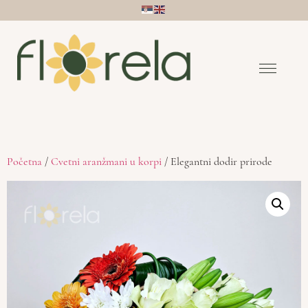
Početna
/
Cvetni aranžmani u korpi
/ Elegantni dodir prirode