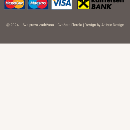
Ⓒ 2024 – Sva prava zadržana |
Cvećara Florela
|
Design by Artisto Design