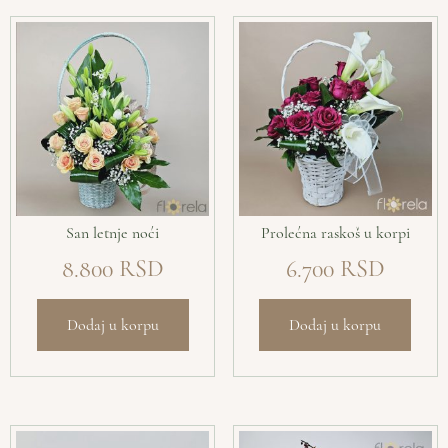
San letnje noći
Prolećna raskoš u korpi
8.800
6.700
Dodaj u korpu
Dodaj u korpu